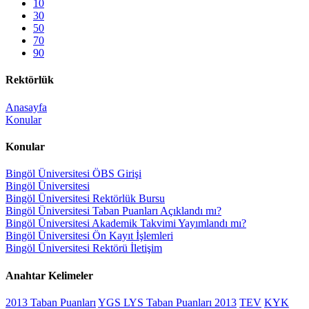
10
30
50
70
90
Rektörlük
Anasayfa
Konular
Konular
Bingöl Üniversitesi ÖBS Girişi
Bingöl Üniversitesi
Bingöl Üniversitesi Rektörlük Bursu
Bingöl Üniversitesi Taban Puanları Açıklandı mı?
Bingöl Üniversitesi Akademik Takvimi Yayımlandı mı?
Bingöl Üniversitesi Ön Kayıt İşlemleri
Bingöl Üniversitesi Rektörü İletişim
Anahtar Kelimeler
2013 Taban Puanları
YGS LYS Taban Puanları 2013
TEV
KYK