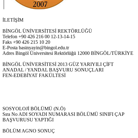
İLETİŞİM
BİNGÖL ÜNİVERSİTESİ REKTÖRLÜĞÜ
Telefon +90 426 216 00 12-13-14-15
Faks +90 426 215 10 20
E-Posta basinyayin@bingol.edu.tr
Adres Bingöl Üniversitesi Rektörlüğü 12000 BİNGÖL/TÜRKİYE
BİNGÖL ÜNİVERSİTESİ 2013 GÜZ YARIYILI ÇİFT
ANADAL / YANDAL BAŞVURU SONUÇLARI
FEN-EDEBİYAT FAKÜLTESİ
SOSYOLOJİ BÖLÜMÜ (N.Ö)
Sıra No ADI SOYADI NUMARASI BÖLÜMÜ SINIFI ÇAP
BAŞVURUSU YAPTIĞI
BÖLÜM AGNO SONUÇ