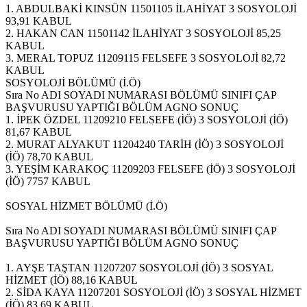
1. ABDULBAKİ KINSÜN 11501105 İLAHİYAT 3 SOSYOLOJİ
93,91 KABUL
2. HAKAN CAN 11501142 İLAHİYAT 3 SOSYOLOJİ 85,25
KABUL
3. MERAL TOPUZ 11209115 FELSEFE 3 SOSYOLOJİ 82,72
KABUL
SOSYOLOJİ BÖLÜMÜ (İ.Ö)
Sıra No ADI SOYADI NUMARASI BÖLÜMÜ SINIFI ÇAP
BAŞVURUSU YAPTIĞI BÖLÜM AGNO SONUÇ
1. İPEK ÖZDEL 11209210 FELSEFE (İÖ) 3 SOSYOLOJİ (İÖ)
81,67 KABUL
2. MURAT ALYAKUT 11204240 TARİH (İÖ) 3 SOSYOLOJİ
(İÖ) 78,70 KABUL
3. YEŞİM KARAKOÇ 11209203 FELSEFE (İÖ) 3 SOSYOLOJİ
(İÖ) 7757 KABUL
SOSYAL HİZMET BÖLÜMÜ (İ.Ö)
Sıra No ADI SOYADI NUMARASI BÖLÜMÜ SINIFI ÇAP
BAŞVURUSU YAPTIĞI BÖLÜM AGNO SONUÇ
1. AYŞE TAŞTAN 11207207 SOSYOLOJİ (İÖ) 3 SOSYAL
HİZMET (İÖ) 88,16 KABUL
2. SİDA KAYA 11207201 SOSYOLOJİ (İÖ) 3 SOSYAL HİZMET
(İÖ) 83,69 KABUL