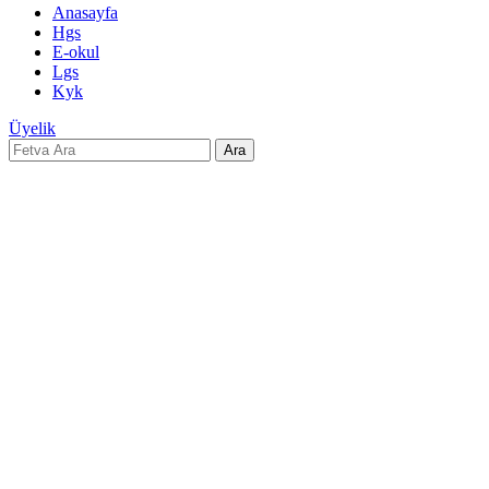
Anasayfa
Hgs
E-okul
Lgs
Kyk
Üyelik
Ara