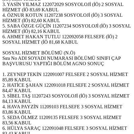
3. YASİN YILMAZ 122072029 SOSYOLOJİ (İÖ) 2 SOSYAL
HİZMET (İÖ 83,69 KABUL
4. ÖZNUR KOTUN 11207238 SOSYOLOJİ (İÖ) 3 SOSYAL
HİZMET (İÖ) 82,60 KABUL
5. SABA ÖZGE GÜÇİN 11207234 SOSYOLOJİ (İÖ) 3 SOSYAL
HİZMET (İÖ) 82,16 KABUL
6. AHMET HAKAN TUTLU 122092058 FELSEFE (İÖ) 2
SOSYAL HİZMET (İÖ 81,68 KABUL
SOSYAL HİZMET BÖLÜMÜ (N.Ö)
Sıra No ADI SOYADI NUMARASI BÖLÜMÜ SINIFI ÇAP
BAŞVURUSU YAPTIĞI BÖLÜM AGNO SONUÇ
1. ZEYNEP TEKİN 122091007 FELSEFE 2 SOSYAL HİZMET
85,89 KABUL
2. HATİCE ŞAHAN 122091018 FELSEFE 2 SOSYAL HİZMET
84,47 KABUL
3. SİBEL TAŞ 11207243 SOSYOLOJİ (İÖ) 3 SOSYAL HİZMET
84,13 KABUL
4. HAVA PAYZİN 11209103 FELSEFE 3 SOSYAL HİZMET
83,86 KABUL
5. SEDA ÖLMEZ 11209135 FELSEFE 3 SOSYAL HİZMET
83,56 KABUL
6. HÜLYA SARAÇ 122091048 FELSEFE 3 SOSYAL HİZMET
83,43 KABUL