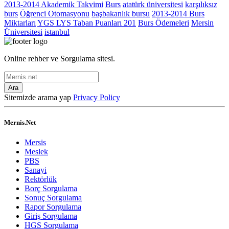
2013-2014 Akademik Takvimi
Burs
atatürk üniversitesi
karşılıksız
burs
Öğrenci Otomasyonu
başbakanlık bursu
2013-2014 Burs
Miktarları
YGS LYS Taban Puanları 201
Burs Ödemeleri
Mersin
Üniversitesi
istanbul
Online rehber ve Sorgulama sitesi.
Ara
Sitemizde arama yap
Privacy Policy
Mernis.Net
Mersis
Meslek
PBS
Sanayi
Rektörlük
Borç Sorgulama
Sonuç Sorgulama
Rapor Sorgulama
Giriş Sorgulama
HGS Sorgulama