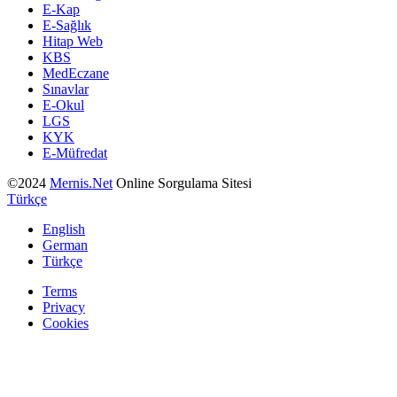
E-Kap
E-Sağlık
Hitap Web
KBS
MedEczane
Sınavlar
E-Okul
LGS
KYK
E-Müfredat
©2024
Mernis.Net
Online Sorgulama Sitesi
Türkçe
English
German
Türkçe
Terms
Privacy
Cookies