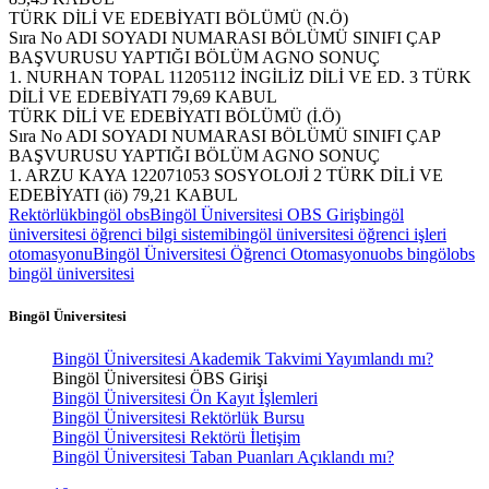
TÜRK DİLİ VE EDEBİYATI BÖLÜMÜ (N.Ö)
Sıra No ADI SOYADI NUMARASI BÖLÜMÜ SINIFI ÇAP
BAŞVURUSU YAPTIĞI BÖLÜM AGNO SONUÇ
1. NURHAN TOPAL 11205112 İNGİLİZ DİLİ VE ED. 3 TÜRK
DİLİ VE EDEBİYATI 79,69 KABUL
TÜRK DİLİ VE EDEBİYATI BÖLÜMÜ (İ.Ö)
Sıra No ADI SOYADI NUMARASI BÖLÜMÜ SINIFI ÇAP
BAŞVURUSU YAPTIĞI BÖLÜM AGNO SONUÇ
1. ARZU KAYA 122071053 SOSYOLOJİ 2 TÜRK DİLİ VE
EDEBİYATI (iö) 79,21 KABUL
Rektörlük
bingöl obs
Bingöl Üniversitesi OBS Giriş
bingöl
üniversitesi öğrenci bilgi sistemi
bingöl üniversitesi öğrenci işleri
otomasyonu
Bingöl Üniversitesi Öğrenci Otomasyonu
obs bingöl
obs
bingöl üniversitesi
Bingöl Üniversitesi
Bingöl Üniversitesi Akademik Takvimi Yayımlandı mı?
Bingöl Üniversitesi ÖBS Girişi
Bingöl Üniversitesi Ön Kayıt İşlemleri
Bingöl Üniversitesi Rektörlük Bursu
Bingöl Üniversitesi Rektörü İletişim
Bingöl Üniversitesi Taban Puanları Açıklandı mı?