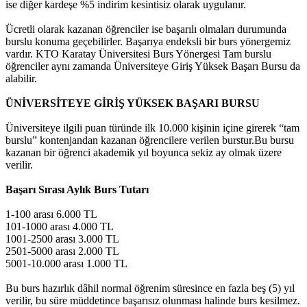
ise diğer kardeşe %5 indirim kesintisiz olarak uygulanır.
Ücretli olarak kazanan öğrenciler ise başarılı olmaları durumunda
burslu konuma geçebilirler. Başarıya endeksli bir burs yönergemiz
vardır. KTO Karatay Üniversitesi Burs Yönergesi Tam burslu
öğrenciler aynı zamanda Üniversiteye Giriş Yüksek Başarı Bursu da
alabilir.
ÜNİVERSİTEYE GİRİŞ YÜKSEK BAŞARI BURSU
Üniversiteye ilgili puan türünde ilk 10.000 kişinin içine girerek “tam
burslu” kontenjandan kazanan öğrencilere verilen burstur.Bu bursu
kazanan bir öğrenci akademik yıl boyunca sekiz ay olmak üzere
verilir.
Başarı Sırası Aylık Burs Tutarı
1-100 arası 6.000 TL
101-1000 arası 4.000 TL
1001-2500 arası 3.000 TL
2501-5000 arası 2.000 TL
5001-10.000 arası 1.000 TL
Bu burs hazırlık dâhil normal öğrenim süresince en fazla beş (5) yıl
verilir, bu süre müddetince başarısız olunması halinde burs kesilmez.