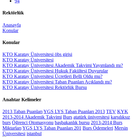
94
Rektörlük
Anasayfa
Konular
Konular
KTO Karatay Üniversitesi öbs girişi
KTO Karatay Üniversitesi
KTO Karatay Üniversitesi Akademik Takvimi Yayımlandı mı?
KTO Karatay Üniversitesi Hukuk Fakültesi Duyurular
KTO Karatay Üniversitesi Ücretleri Belli Oldu mu?
KTO Karatay Üniversitesi Taban Puanları Açıklandı mı?
KTO Karatay Üniversitesi Rektörlük Bursu
Anahtar Kelimeler
2013 Taban Puanları
YGS LYS Taban Puanları 2013
TEV
KYK
2013-2014 Akademik Takvimi
Burs
atatürk üniversitesi
karşılıksız
burs
Öğrenci Otomasyonu
başbakanlık bursu
2013-2014 Burs
Miktarları
YGS LYS Taban Puanları 201
Burs Ödemeleri
Mersin
Üniversitesi
istanbul