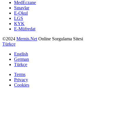
MedEczane
Sınavlar
E-Okul
LGS
KYK
E-Müfredat
©2024
Mernis.Net
Online Sorgulama Sitesi
Türkçe
English
German
Türkçe
Terms
Privacy
Cookies