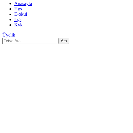
Anasayfa
Hgs
E-okul
Lgs
Kyk
Üyelik
Ara