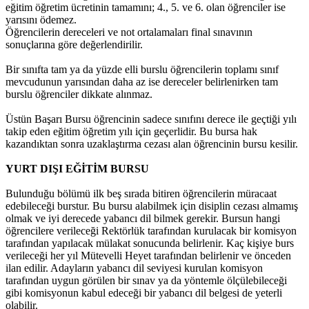
eğitim öğretim ücretinin tamamını; 4., 5. ve 6. olan öğrenciler ise
yarısını ödemez.
Öğrencilerin dereceleri ve not ortalamaları final sınavının
sonuçlarına göre değerlendirilir.
Bir sınıfta tam ya da yüzde elli burslu öğrencilerin toplamı sınıf
mevcudunun yarısından daha az ise dereceler belirlenirken tam
burslu öğrenciler dikkate alınmaz.
Üstün Başarı Bursu öğrencinin sadece sınıfını derece ile geçtiği yılı
takip eden eğitim öğretim yılı için geçerlidir. Bu bursa hak
kazandıktan sonra uzaklaştırma cezası alan öğrencinin bursu kesilir.
YURT DIŞI EĞİTİM BURSU
Bulunduğu bölümü ilk beş sırada bitiren öğrencilerin müracaat
edebileceği burstur. Bu bursu alabilmek için disiplin cezası almamış
olmak ve iyi derecede yabancı dil bilmek gerekir. Bursun hangi
öğrencilere verileceği Rektörlük tarafından kurulacak bir komisyon
tarafından yapılacak mülakat sonucunda belirlenir. Kaç kişiye burs
verileceği her yıl Mütevelli Heyet tarafından belirlenir ve önceden
ilan edilir. Adayların yabancı dil seviyesi kurulan komisyon
tarafından uygun görülen bir sınav ya da yöntemle ölçülebileceği
gibi komisyonun kabul edeceği bir yabancı dil belgesi de yeterli
olabilir.