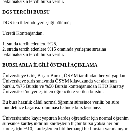
bakılmaksızın tercih bursu verilir.
DGS TERCİH BURSU
DGS tercihlerinde yerleştiği bölümü;
Ücretli Kontenjandan;
1. sırada tercih edenlere %25,
2. sırada tercih edenlere %15 oranında yerleşme sırasına
bakılmaksızın tercih bursu verilir.
BURSLARLA İLGİLİ ÖNEMLİ AÇIKLAMA
Üniversiteye Giriş Başarı Bursu, ÖSYM tarafından her yıl yapılan
Üniversiteye giriş sınavında ÖSYM kılavuzunda yer alan tam
burslu, %75 Burslu ve %50 Burslu kontenjanından KTO Karatay
Üniversitesi’ne yerleştirilen öğrencilere verilen burstur.
Bu burs hazırlık dâhil normal öğrenim süresince verilir, bu süre
müddetince başarısız olunması halinde burs kesilmez.
Üniversitemize kayıt yaptıran kardeş öğrenciler için normal öğrenim
süresince kardeş indirimi kardeşlerin hiçbir bursu yoksa her bir
kardeş için %10, kardeşlerden biri herhangi bir burstan yararlanıyor