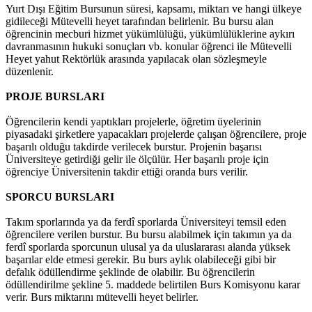
Yurt Dışı Eğitim Bursunun süresi, kapsamı, miktarı ve hangi ülkeye
gidileceği Mütevelli heyet tarafından belirlenir. Bu bursu alan
öğrencinin mecburi hizmet yükümlülüğü, yükümlülüklerine aykırı
davranmasının hukuki sonuçları vb. konular öğrenci ile Mütevelli
Heyet yahut Rektörlük arasında yapılacak olan sözleşmeyle
düzenlenir.
PROJE BURSLARI
Öğrencilerin kendi yaptıkları projelerle, öğretim üyelerinin
piyasadaki şirketlere yapacakları projelerde çalışan öğrencilere, proje
başarılı olduğu takdirde verilecek burstur. Projenin başarısı
Üniversiteye getirdiği gelir ile ölçülür. Her başarılı proje için
öğrenciye Üniversitenin takdir ettiği oranda burs verilir.
SPORCU BURSLARI
Takım sporlarında ya da ferdî sporlarda Üniversiteyi temsil eden
öğrencilere verilen burstur. Bu bursu alabilmek için takımın ya da
ferdî sporlarda sporcunun ulusal ya da uluslararası alanda yüksek
başarılar elde etmesi gerekir. Bu burs aylık olabileceği gibi bir
defalık ödüllendirme şeklinde de olabilir. Bu öğrencilerin
ödüllendirilme şekline 5. maddede belirtilen Burs Komisyonu karar
verir. Burs miktarını mütevelli heyet belirler.