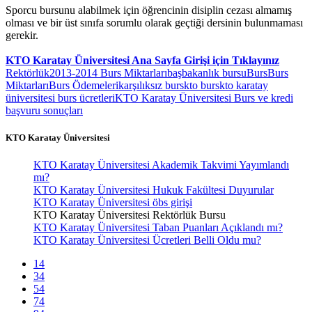
Sporcu bursunu alabilmek için öğrencinin disiplin cezası almamış
olması ve bir üst sınıfa sorumlu olarak geçtiği dersinin bulunmaması
gerekir.
KTO Karatay Üniversitesi Ana Sayfa Girişi için Tıklayınız
Rektörlük
2013-2014 Burs Miktarları
başbakanlık bursu
Burs
Burs
Miktarları
Burs Ödemeleri
karşılıksız burs
kto burs
kto karatay
üniversitesi burs ücretleri
KTO Karatay Üniversitesi Burs ve kredi
başvuru sonuçları
KTO Karatay Üniversitesi
KTO Karatay Üniversitesi Akademik Takvimi Yayımlandı
mı?
KTO Karatay Üniversitesi Hukuk Fakültesi Duyurular
KTO Karatay Üniversitesi öbs girişi
KTO Karatay Üniversitesi Rektörlük Bursu
KTO Karatay Üniversitesi Taban Puanları Açıklandı mı?
KTO Karatay Üniversitesi Ücretleri Belli Oldu mu?
14
34
54
74