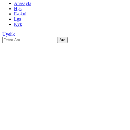
Anasayfa
Hgs
E-okul
Lgs
Kyk
Üyelik
Ara