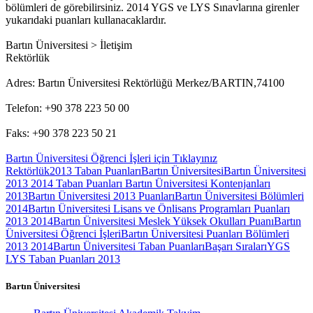
bölümleri de görebilirsiniz. 2014 YGS ve LYS Sınavlarına girenler
yukarıdaki puanları kullanacaklardır.
Bartın Üniversitesi > İletişim
Rektörlük
Adres: Bartın Üniversitesi Rektörlüğü Merkez/BARTIN,74100
Telefon: +90 378 223 50 00
Faks: +90 378 223 50 21
Bartın Üniversitesi Öğrenci İşleri için Tıklayınız
Rektörlük
2013 Taban Puanları
Bartın Üniversitesi
Bartın Üniversitesi
2013 2014 Taban Puanları Bartın Üniversitesi Kontenjanları
2013
Bartın Üniversitesi 2013 Puanları
Bartın Üniversitesi Bölümleri
2014
Bartın Üniversitesi Lisans ve Önlisans Programları Puanları
2013 2014
Bartın Üniversitesi Meslek Yüksek Okulları Puanı
Bartın
Üniversitesi Öğrenci İşleri
Bartın Üniversitesi Puanları Bölümleri
2013 2014
Bartın Üniversitesi Taban Puanları
Başarı Sıraları
YGS
LYS Taban Puanları 2013
Bartın Üniversitesi