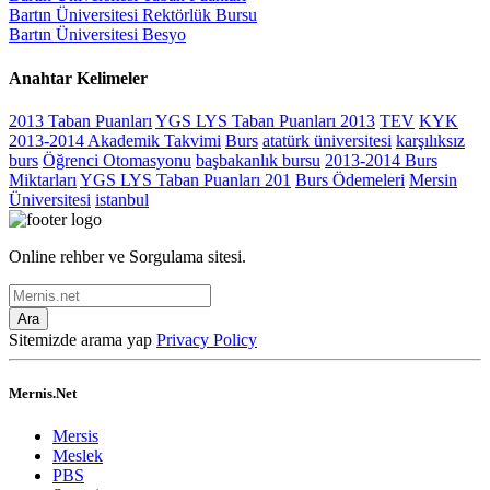
Bartın Üniversitesi Rektörlük Bursu
Bartın Üniversitesi Besyo
Anahtar Kelimeler
2013 Taban Puanları
YGS LYS Taban Puanları 2013
TEV
KYK
2013-2014 Akademik Takvimi
Burs
atatürk üniversitesi
karşılıksız
burs
Öğrenci Otomasyonu
başbakanlık bursu
2013-2014 Burs
Miktarları
YGS LYS Taban Puanları 201
Burs Ödemeleri
Mersin
Üniversitesi
istanbul
Online rehber ve Sorgulama sitesi.
Ara
Sitemizde arama yap
Privacy Policy
Mernis.Net
Mersis
Meslek
PBS