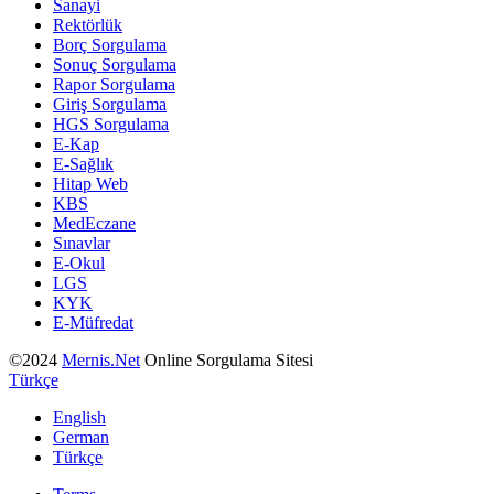
Sanayi
Rektörlük
Borç Sorgulama
Sonuç Sorgulama
Rapor Sorgulama
Giriş Sorgulama
HGS Sorgulama
E-Kap
E-Sağlık
Hitap Web
KBS
MedEczane
Sınavlar
E-Okul
LGS
KYK
E-Müfredat
©2024
Mernis.Net
Online Sorgulama Sitesi
Türkçe
English
German
Türkçe