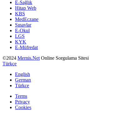
E-Sağlık
Hitap Web
KBS
MedEczane
Sınavlar
E-Okul
LGS
KYK
E-Müfredat
©2024
Mernis.Net
Online Sorgulama Sitesi
Türkçe
English
German
Türkçe
Terms
Privacy
Cookies