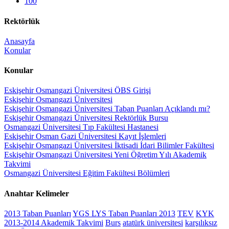
100
Rektörlük
Anasayfa
Konular
Konular
Eskişehir Osmangazi Üniversitesi ÖBS Girişi
Eskişehir Osmangazi Üniversitesi
Eskişehir Osmangazi Üniversitesi Taban Puanları Açıklandı mı?
Eskişehir Osmangazi Üniversitesi Rektörlük Bursu
Osmangazi Üniversitesi Tıp Fakültesi Hastanesi
Eskişehir Osman Gazi Üniversitesi Kayıt İşlemleri
Eskişehir Osmangazi Üniversitesi İktisadi İdari Bilimler Fakültesi
Eskişehir Osmangazi Üniversitesi Yeni Öğretim Yılı Akademik
Takvimi
Osmangazi Üniversitesi Eğitim Fakültesi Bölümleri
Anahtar Kelimeler
2013 Taban Puanları
YGS LYS Taban Puanları 2013
TEV
KYK
2013-2014 Akademik Takvimi
Burs
atatürk üniversitesi
karşılıksız