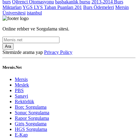
burs
Öğrenci Otomasyonu
başbakanlık bursu
2013-2014 Burs
Miktarları
YGS LYS Taban Puanları 201
Burs Ödemeleri
Mersin
Üniversitesi
istanbul
Online rehber ve Sorgulama sitesi.
Ara
Sitemizde arama yap
Privacy Policy
Mernis.Net
Mersis
Meslek
PBS
Sanayi
Rektörlük
Borç Sorgulama
Sonuç Sorgulama
Rapor Sorgulama
Giriş Sorgulama
HGS Sorgulama
E-Kap