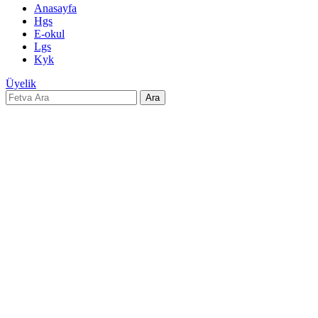
Anasayfa
Hgs
E-okul
Lgs
Kyk
Üyelik
Ara