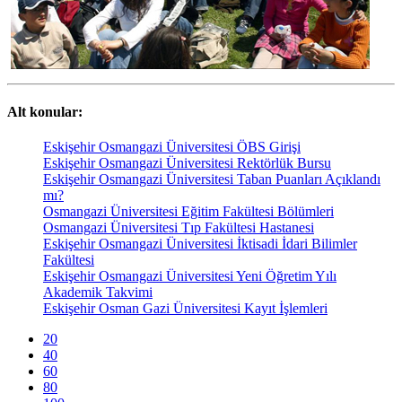
Alt konular:
Eskişehir Osmangazi Üniversitesi ÖBS Girişi
Eskişehir Osmangazi Üniversitesi Rektörlük Bursu
Eskişehir Osmangazi Üniversitesi Taban Puanları Açıklandı
mı?
Osmangazi Üniversitesi Eğitim Fakültesi Bölümleri
Osmangazi Üniversitesi Tıp Fakültesi Hastanesi
Eskişehir Osmangazi Üniversitesi İktisadi İdari Bilimler
Fakültesi
Eskişehir Osmangazi Üniversitesi Yeni Öğretim Yılı
Akademik Takvimi
Eskişehir Osman Gazi Üniversitesi Kayıt İşlemleri
20
40
60
80