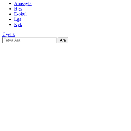
Anasayfa
Hgs
E-okul
Lgs
Kyk
Üyelik
Ara