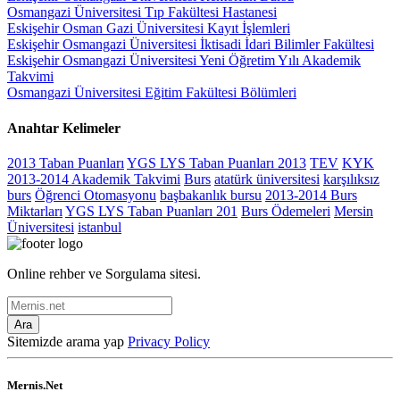
Osmangazi Üniversitesi Tıp Fakültesi Hastanesi
Eskişehir Osman Gazi Üniversitesi Kayıt İşlemleri
Eskişehir Osmangazi Üniversitesi İktisadi İdari Bilimler Fakültesi
Eskişehir Osmangazi Üniversitesi Yeni Öğretim Yılı Akademik
Takvimi
Osmangazi Üniversitesi Eğitim Fakültesi Bölümleri
Anahtar Kelimeler
2013 Taban Puanları
YGS LYS Taban Puanları 2013
TEV
KYK
2013-2014 Akademik Takvimi
Burs
atatürk üniversitesi
karşılıksız
burs
Öğrenci Otomasyonu
başbakanlık bursu
2013-2014 Burs
Miktarları
YGS LYS Taban Puanları 201
Burs Ödemeleri
Mersin
Üniversitesi
istanbul
Online rehber ve Sorgulama sitesi.
Ara
Sitemizde arama yap
Privacy Policy
Mernis.Net