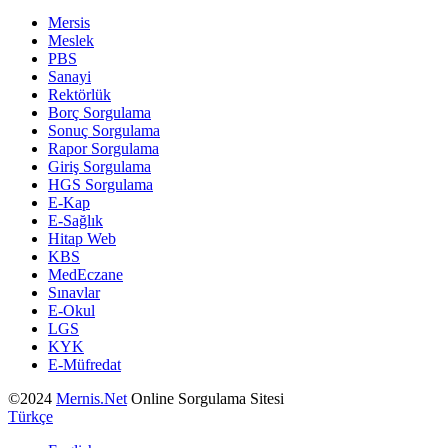
Mersis
Meslek
PBS
Sanayi
Rektörlük
Borç Sorgulama
Sonuç Sorgulama
Rapor Sorgulama
Giriş Sorgulama
HGS Sorgulama
E-Kap
E-Sağlık
Hitap Web
KBS
MedEczane
Sınavlar
E-Okul
LGS
KYK
E-Müfredat
©2024
Mernis.Net
Online Sorgulama Sitesi
Türkçe