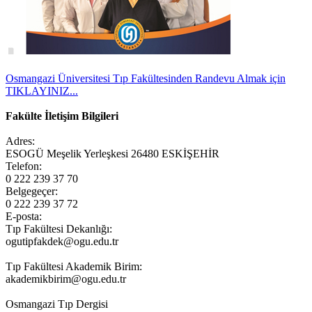
Osmangazi Üniversitesi Tıp Fakültesinden Randevu Almak için
TIKLAYINIZ...
Fakülte İletişim Bilgileri
Adres:
ESOGÜ Meşelik Yerleşkesi 26480 ESKİŞEHİR
Telefon:
0 222 239 37 70
Belgegeçer:
0 222 239 37 72
E-posta:
Tıp Fakültesi Dekanlığı:
ogutipfakdek@ogu.edu.tr
Tıp Fakültesi Akademik Birim:
akademikbirim@ogu.edu.tr
Osmangazi Tıp Dergisi