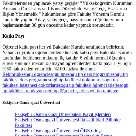
Fakültelerinden yapılacak yatay geçişler "Yükseköğretim Kurumları
Arasında Ön Lisans ve Lisans Düzeyinde Yatay Geçiş Esaslarına
İlişkin Yönetmelik " hükümlerine göre Fakülte Yönetim Kurulu
kararı ile yapılır. Aday, yatay geçiş başvurusunu öğretim yılının
başlamasından 30 gün öncesine kadar yapmak zorundadır.
Katkı Payı
Öğrenci katkı payı her yıl Bakanlar Kurulu tarafından belirlenir.
Yabancı uyruklu öğrencilerden alınacak katkı payı Bakanlar Kurulu
tarafından belirlenen miktarın üç katıdır. 6 yıllık normal öğrenim
süresi sonunda mezun olamayan öğrencilerden katkı payı 1. yıl için
%50, takip eden yıllar için %100 fazlası ile alınır.
Rektörlük
esogü öğrenci
esogü tıp
esogü tıp ders programı
esogü tıp
fakültesi ders programı
esogü tıp fakültesi doktorları
esogü tıp
fakültesi hastanesi doktorları
esogü tıp fakültesi öğrenci işleri
esogü
tıp fakültesi randevu
esogü tıp öğrenci işleri
esogü tıp randevu
Eskişehir Osmangazi Üniversitesi
Eskişehir Osman Gazi Üniversitesi Kayıt İşlemleri
Eskişehir Osmangazi Üniversitesi İktisadi İdari Bilimler
Fakültesi
Eskişehir Osmangazi Üniversitesi ÖBS Girişi