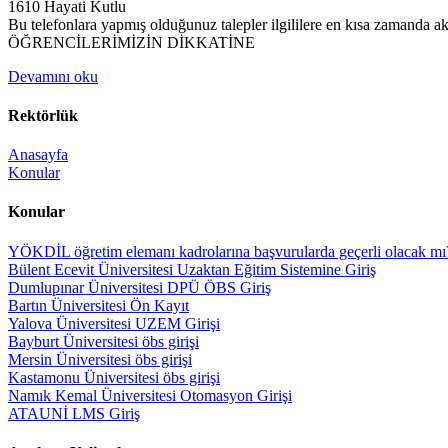
1610 Hayati Kutlu
Bu telefonlara yapmış olduğunuz talepler ilgililere en kısa zamanda akt
ÖĞRENCİLERİMİZİN DİKKATİNE
Devamını oku
Rektörlük
Anasayfa
Konular
Konular
YÖKDİL öğretim elemanı kadrolarına başvurularda geçerli olacak mı
Bülent Ecevit Üniversitesi Uzaktan Eğitim Sistemine Giriş
Dumlupınar Üniversitesi DPÜ ÖBS Giriş
Bartın Üniversitesi Ön Kayıt
Yalova Üniversitesi UZEM Girişi
Bayburt Üniversitesi öbs girişi
Mersin Üniversitesi öbs girişi
Kastamonu Üniversitesi öbs girişi
Namık Kemal Üniversitesi Otomasyon Girişi
ATAUNİ LMS Giriş