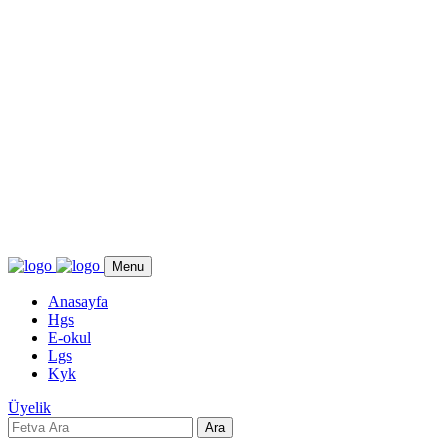
Menu
Anasayfa
Hgs
E-okul
Lgs
Kyk
Üyelik
Ara