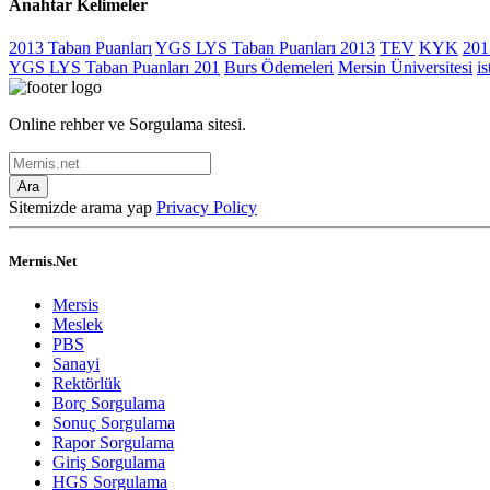
Anahtar Kelimeler
2013 Taban Puanları
YGS LYS Taban Puanları 2013
TEV
KYK
201
YGS LYS Taban Puanları 201
Burs Ödemeleri
Mersin Üniversitesi
i
Online rehber ve Sorgulama sitesi.
Ara
Sitemizde arama yap
Privacy Policy
Mernis.Net
Mersis
Meslek
PBS
Sanayi
Rektörlük
Borç Sorgulama
Sonuç Sorgulama
Rapor Sorgulama
Giriş Sorgulama
HGS Sorgulama