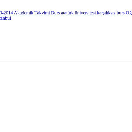
3-2014 Akademik Takvimi
Burs
atatürk üniversitesi
karşılıksız burs
Öğ
stanbul