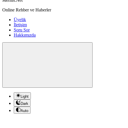
Mernis.Net
Online Rehber ve Haberler
Üyelik
İletişim
Soru Sor
Hakkımızda
Light
Dark
Auto