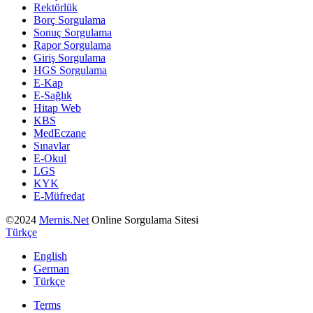
Rektörlük
Borç Sorgulama
Sonuç Sorgulama
Rapor Sorgulama
Giriş Sorgulama
HGS Sorgulama
E-Kap
E-Sağlık
Hitap Web
KBS
MedEczane
Sınavlar
E-Okul
LGS
KYK
E-Müfredat
©2024
Mernis.Net
Online Sorgulama Sitesi
Türkçe
English
German
Türkçe
Terms