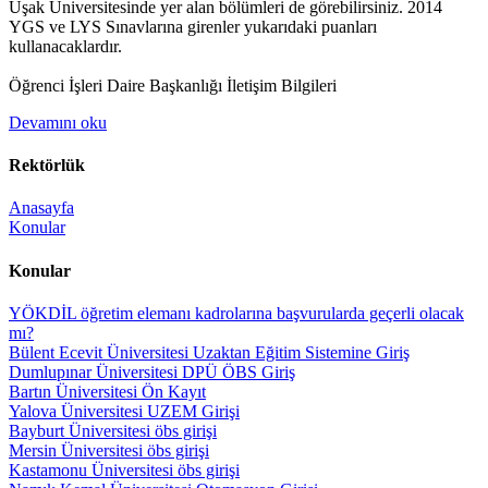
Uşak Üniversitesinde yer alan bölümleri de görebilirsiniz. 2014
YGS ve LYS Sınavlarına girenler yukarıdaki puanları
kullanacaklardır.
Öğrenci İşleri Daire Başkanlığı İletişim Bilgileri
Devamını oku
Rektörlük
Anasayfa
Konular
Konular
YÖKDİL öğretim elemanı kadrolarına başvurularda geçerli olacak
mı?
Bülent Ecevit Üniversitesi Uzaktan Eğitim Sistemine Giriş
Dumlupınar Üniversitesi DPÜ ÖBS Giriş
Bartın Üniversitesi Ön Kayıt
Yalova Üniversitesi UZEM Girişi
Bayburt Üniversitesi öbs girişi
Mersin Üniversitesi öbs girişi
Kastamonu Üniversitesi öbs girişi