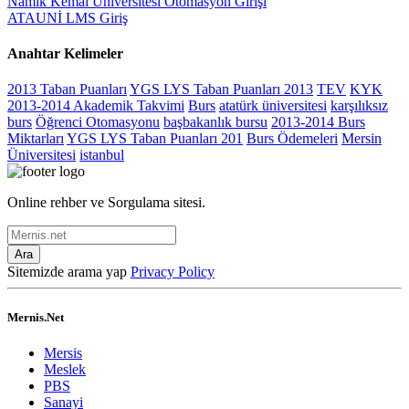
Namık Kemal Üniversitesi Otomasyon Girişi
ATAUNİ LMS Giriş
Anahtar Kelimeler
2013 Taban Puanları
YGS LYS Taban Puanları 2013
TEV
KYK
2013-2014 Akademik Takvimi
Burs
atatürk üniversitesi
karşılıksız
burs
Öğrenci Otomasyonu
başbakanlık bursu
2013-2014 Burs
Miktarları
YGS LYS Taban Puanları 201
Burs Ödemeleri
Mersin
Üniversitesi
istanbul
Online rehber ve Sorgulama sitesi.
Ara
Sitemizde arama yap
Privacy Policy
Mernis.Net
Mersis
Meslek
PBS
Sanayi