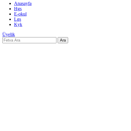
Anasayfa
Hgs
E-okul
Lgs
Kyk
Üyelik
Ara