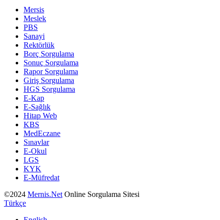
Mersis
Meslek
PBS
Sanayi
Rektörlük
Borç Sorgulama
Sonuç Sorgulama
Rapor Sorgulama
Giriş Sorgulama
HGS Sorgulama
E-Kap
E-Sağlık
Hitap Web
KBS
MedEczane
Sınavlar
E-Okul
LGS
KYK
E-Müfredat
©2024
Mernis.Net
Online Sorgulama Sitesi
Türkçe
English