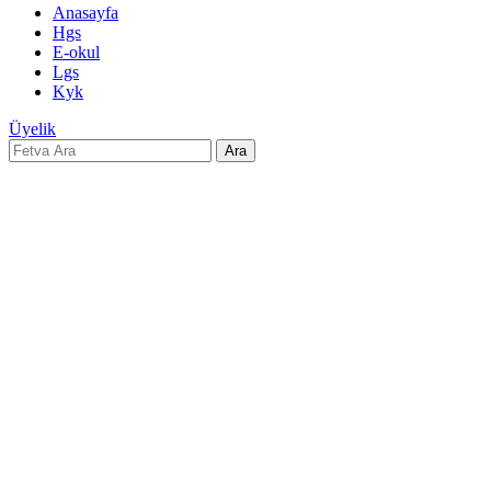
Anasayfa
Hgs
E-okul
Lgs
Kyk
Üyelik
Ara