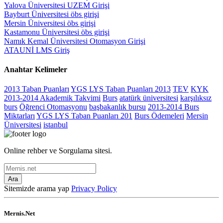
Yalova Üniversitesi UZEM Girişi
Bayburt Üniversitesi öbs girişi
Mersin Üniversitesi öbs girişi
Kastamonu Üniversitesi öbs girişi
Namık Kemal Üniversitesi Otomasyon Girişi
ATAUNİ LMS Giriş
Anahtar Kelimeler
2013 Taban Puanları
YGS LYS Taban Puanları 2013
TEV
KYK
2013-2014 Akademik Takvimi
Burs
atatürk üniversitesi
karşılıksız
burs
Öğrenci Otomasyonu
başbakanlık bursu
2013-2014 Burs
Miktarları
YGS LYS Taban Puanları 201
Burs Ödemeleri
Mersin
Üniversitesi
istanbul
Online rehber ve Sorgulama sitesi.
Ara
Sitemizde arama yap
Privacy Policy
Mernis.Net