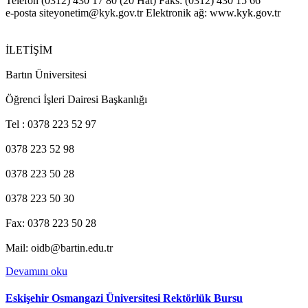
Telefon (0312) 430 17 80 (20 Hat) Faks: (0312) 430 15 66
e-posta siteyonetim@kyk.gov.tr Elektronik ağ: www.kyk.gov.tr
İLETİŞİM
Bartın Üniversitesi
Öğrenci İşleri Dairesi Başkanlığı
Tel : 0378 223 52 97
0378 223 52 98
0378 223 50 28
0378 223 50 30
Fax: 0378 223 50 28
Mail: oidb@bartin.edu.tr
Devamını oku
Eskişehir Osmangazi Üniversitesi Rektörlük Bursu